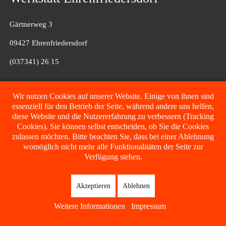
Gärtnerweg 3
09427 Ehrenfriedersdorf
(037341) 26 15
Filiale Fulda
Wir nutzen Cookies auf unserer Website. Einige von ihnen sind
essenziell für den Betrieb der Seite, während andere uns helfen,
diese Website und die Nutzererfahrung zu verbessern (Tracking
Glenn-Miller-Straße 7
Cookies). Sie können selbst entscheiden, ob Sie die Cookies
zulassen möchten. Bitte beachten Sie, dass bei einer Ablehnung
36041 Fulda
womöglich nicht mehr alle Funktionalitäten der Seite zur
(0152) 062 174 51
Verfügung stehen.
Akzeptieren
Ablehnen
Datenschutzhinweise
Sitemap
Impressum
Weitere Informationen
Impressum