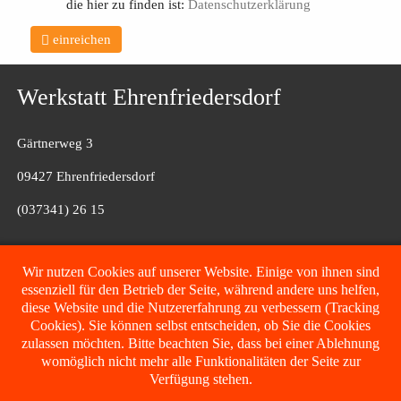
die hier zu finden ist:
Datenschutzerklärung
einreichen
Werkstatt Ehrenfriedersdorf
Gärtnerweg 3
09427 Ehrenfriedersdorf
(037341) 26 15
Filiale Fulda
Wir nutzen Cookies auf unserer Website. Einige von ihnen sind
essenziell für den Betrieb der Seite, während andere uns helfen,
diese Website und die Nutzererfahrung zu verbessern (Tracking
Glenn-Miller-Straße 7
Cookies). Sie können selbst entscheiden, ob Sie die Cookies
zulassen möchten. Bitte beachten Sie, dass bei einer Ablehnung
36041 Fulda
womöglich nicht mehr alle Funktionalitäten der Seite zur
(0152) 062 174 51
Verfügung stehen.