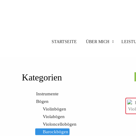
STARTSEITE
ÜBER MICH
LEIST
Kategorien
Instrumente
Bögen
Violinbögen
Violabögen
Violoncellobögen
Barockbögen